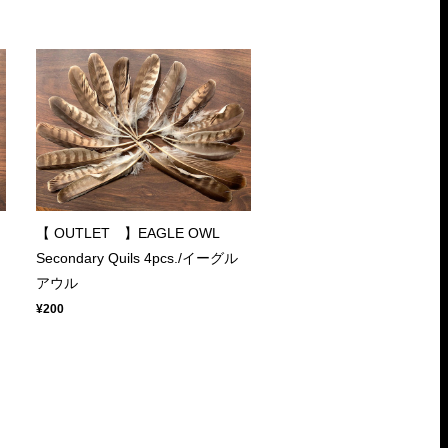
【 OUTLET 】EAGLE OWL
Secondary Quils 4pcs./イーグル
アウル
¥200