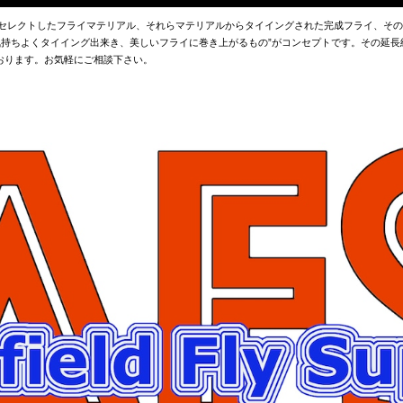
でセレクトしたフライマテリアル、それらマテリアルからタイイングされた完成フライ、そ
”気持ちよくタイイング出来き、美しいフライに巻き上がるもの”がコンセプトです。その延
おります。お気軽にご相談下さい。