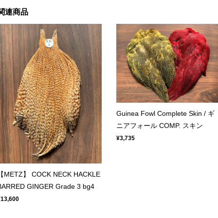
関連商品
Guinea Fowl Complete Skin / ギ
ニアフォール COMP. スキン
¥3,735
【METZ】 COCK NECK HACKLE
BARRED GINGER Grade 3 bg4
¥13,600