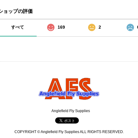
ショップの評価
すべて
169
2
Anglefield Fly Supplies
COPYRIGHT © Anglefield Fly Supplies ALL RIGHTS RESERVED.