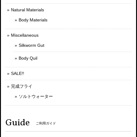
Natural Materials
Body Materials
Miscellaneous
Silkworm Gut
Body Quil
SALE!!
完成フライ
ソルトウォーター
Guide
ご利用ガイド