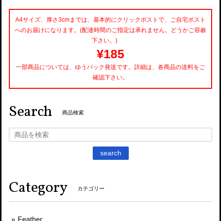
A4サイズ、厚さ3cmまでは、基本的にクリックポストで、ご自宅ポスト
へのお届けになります。(配達時間のご指定は承れません。どうかご容赦
下さい。)
¥185
一部商品については、ゆうパック発送です。詳細は、各商品の送料をご
確認下さい。
Search
商品検索
search
Category
カテゴリー
Feather