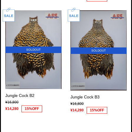
SOLDOUT
SOLDOUT
Jungle Cock B2
Jungle Cock B3
¥16,800
¥16,800
¥14,280
15%OFF
¥14,280
15%OFF