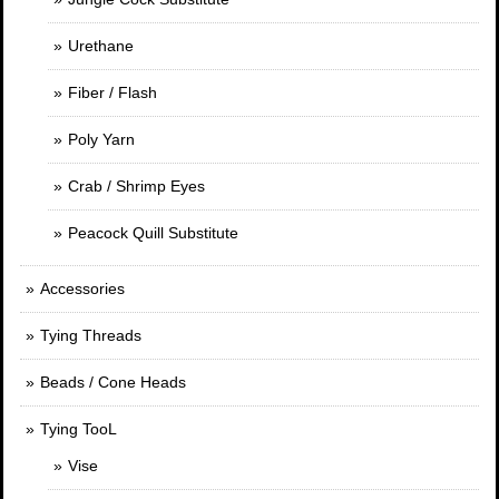
Urethane
Fiber / Flash
Poly Yarn
Crab / Shrimp Eyes
Peacock Quill Substitute
Accessories
Tying Threads
Beads / Cone Heads
Tying TooL
Vise