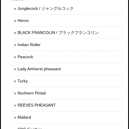
Junglecock / ジャングルコック
Heron
BLACK FRANCOLIN / ブラックフランコリン
Indian Roller
Peacock
Lady Amherst pheasant
Turky
Northern Pintail
REEVES PHEASANT
Mallard