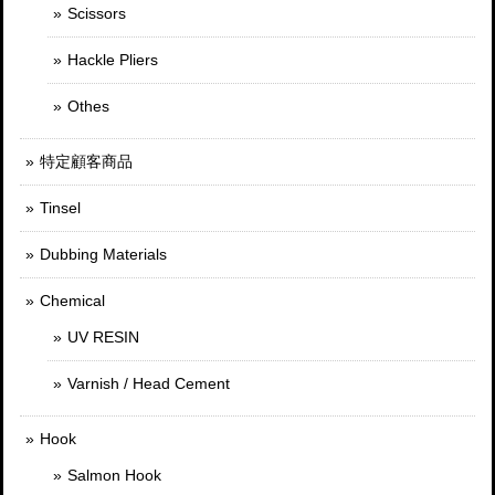
Scissors
Hackle Pliers
Othes
特定顧客商品
Tinsel
Dubbing Materials
Chemical
UV RESIN
Varnish / Head Cement
Hook
Salmon Hook