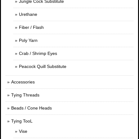
Jungle Cock Substitute
Urethane
Fiber / Flash
Poly Yarn
Crab / Shrimp Eyes
Peacock Quill Substitute
Accessories
Tying Threads
Beads / Cone Heads
Tying TooL
Vise