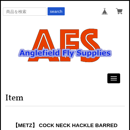
search
Toggle
navigati
Item
【METZ】 COCK NECK HACKLE BARRED