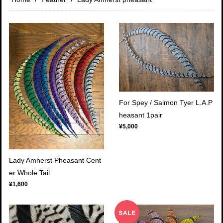
For Spey / Salmon Tyer L.A.P
heasant 1pair
¥5,000
Lady Amherst Pheasant Cent
er Whole Tail
¥1,600