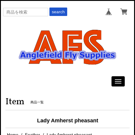
search
Toggle
navigati
Item
商品一覧
Lady Amherst pheasant
Home
Feather
Lady Amherst pheasant