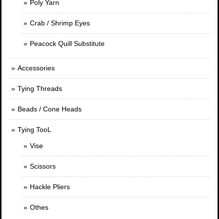
Poly Yarn
Crab / Shrimp Eyes
Peacock Quill Substitute
Accessories
Tying Threads
Beads / Cone Heads
Tying TooL
Vise
Scissors
Hackle Pliers
Othes