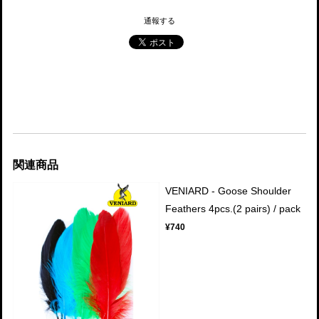
通報する
関連商品
VENIARD - Goose Shoulder
Feathers 4pcs.(2 pairs) / pack
¥740