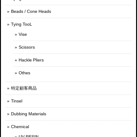
Beads / Cone Heads
Tying TooL
Vise
Scissors
Hackle Pliers
Othes
特定顧客商品
Tinsel
Dubbing Materials
Chemical
UV RESIN