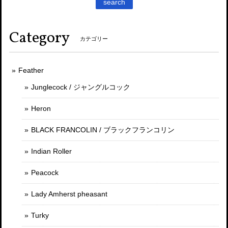
search
Category
カテゴリー
Feather
Junglecock / ジャングルコック
Heron
BLACK FRANCOLIN / ブラックフランコリン
Indian Roller
Peacock
Lady Amherst pheasant
Turky