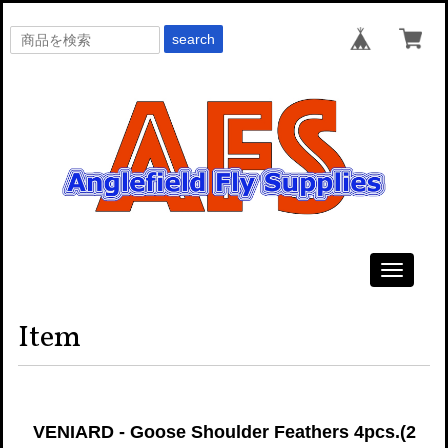
search
Toggle
navigati
Item
VENIARD - Goose Shoulder Feathers 4pcs.(2