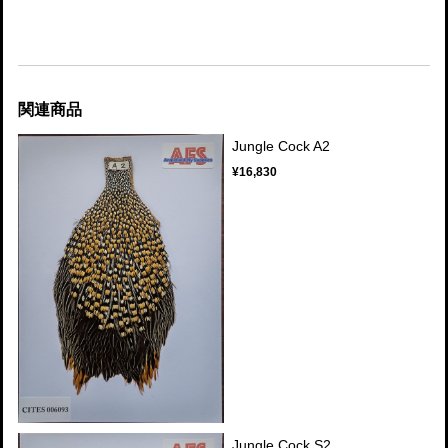
関連商品
Jungle Cock A2
¥16,830
Jungle Cock S2