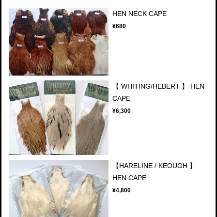
HEN NECK CAPE
¥680
【 WHITING/HEBERT 】 HEN
CAPE
¥6,300
【HARELINE / KEOUGH 】
HEN CAPE
¥4,800