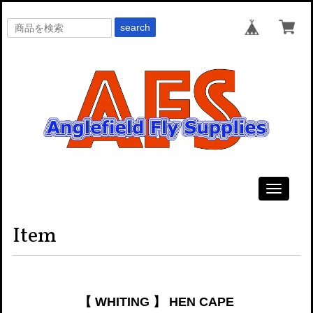
search
Toggle
navigati
Item
【 WHITING 】 HEN CAPE