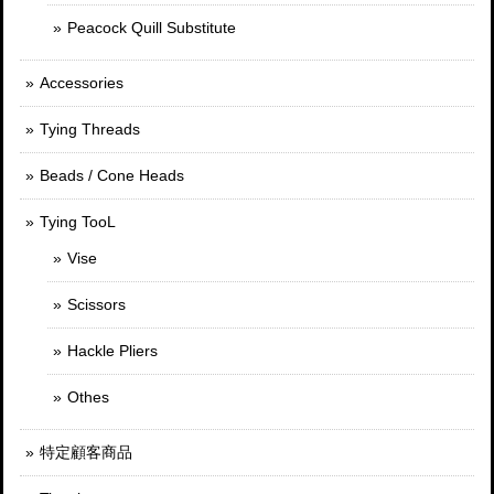
Peacock Quill Substitute
Accessories
Tying Threads
Beads / Cone Heads
Tying TooL
Vise
Scissors
Hackle Pliers
Othes
特定顧客商品