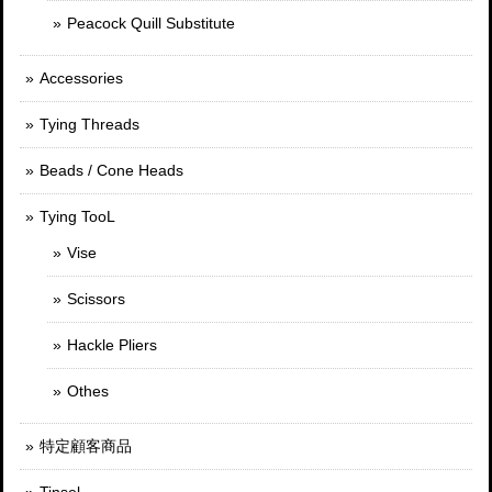
Peacock Quill Substitute
Accessories
Tying Threads
Beads / Cone Heads
Tying TooL
Vise
Scissors
Hackle Pliers
Othes
特定顧客商品