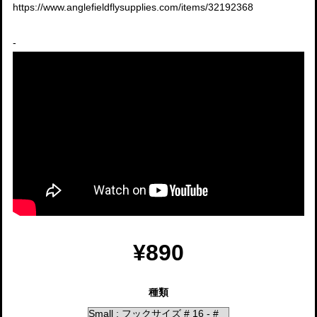
https://www.anglefieldflysupplies.com/items/32192368
-
¥890
種類