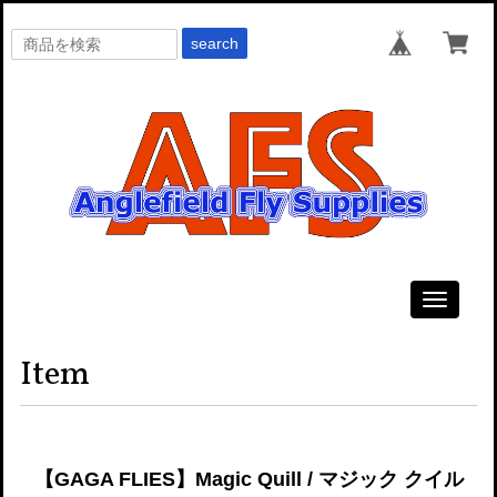
search
Toggle
navigati
Item
【GAGA FLIES】Magic Quill / マジック クイル