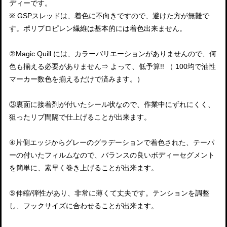
ディーです。
※ GSPスレッドは、着色に不向きですので、避けた方が無難で
す。ポリプロピレン繊維は基本的には着色出来ません。
②Magic Quill には、カラーバリエーションがありませんので、何
色も揃える必要がありません⇒ よって、低予算!! （ 100均で油性
マーカー数色を揃えるだけで済みます。）
③裏面に接着剤が付いたシール状なので、作業中にずれにくく、
狙ったリブ間隔で仕上げることが出来ます。
④片側エッジからグレーのグラデーションで着色された、テーパ
ーの付いたフィルムなので、バランスの良いボディーセグメント
を簡単に、素早く巻き上げることが出来ます。
⑤伸縮/弾性があり、非常に薄くて丈夫です。テンションを調整
し、フックサイズに合わせることが出来ます。