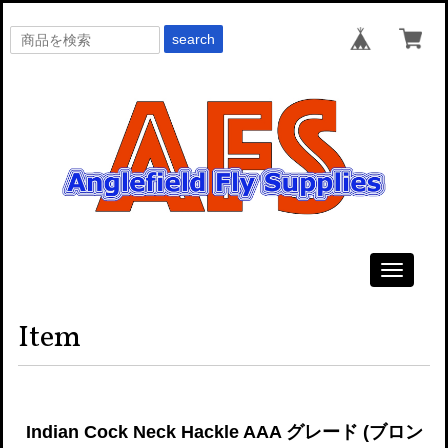
search
Toggle
navigati
Item
Indian Cock Neck Hackle AAA グレード (ブロン