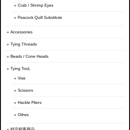
Crab / Shrimp Eyes
Peacock Quill Substitute
Accessories
Tying Threads
Beads / Cone Heads
Tying TooL
Vise
Scissors
Hackle Pliers
Othes
特定顧客商品