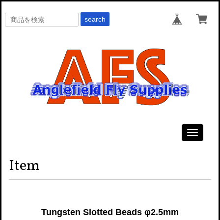
search
Toggle
navigati
Item
Tungsten Slotted Beads φ2.5mm