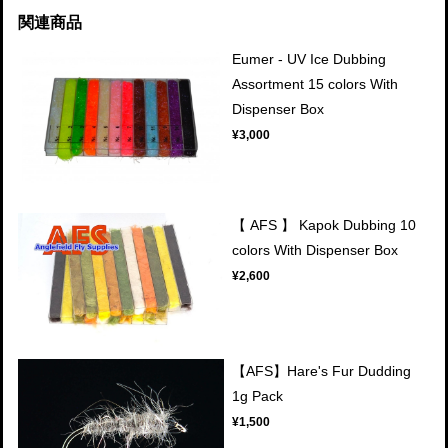
関連商品
Eumer - UV Ice Dubbing
Assortment 15 colors With
Dispenser Box
¥3,000
【 AFS 】 Kapok Dubbing 10
colors With Dispenser Box
¥2,600
【AFS】Hare's Fur Dudding
1g Pack
¥1,500