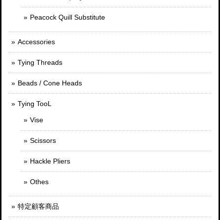
Peacock Quill Substitute
Accessories
Tying Threads
Beads / Cone Heads
Tying TooL
Vise
Scissors
Hackle Pliers
Othes
特定顧客商品