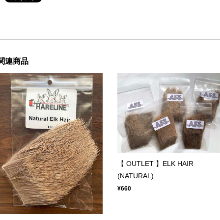
関連商品
【 OUTLET 】ELK HAIR
(NATURAL)
¥660