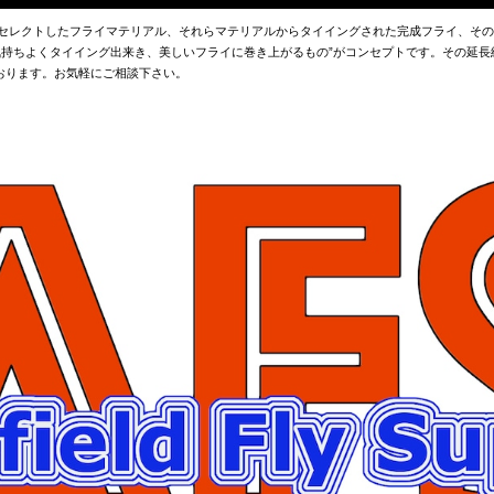
でセレクトしたフライマテリアル、それらマテリアルからタイイングされた完成フライ、そ
”気持ちよくタイイング出来き、美しいフライに巻き上がるもの”がコンセプトです。その延
おります。お気軽にご相談下さい。