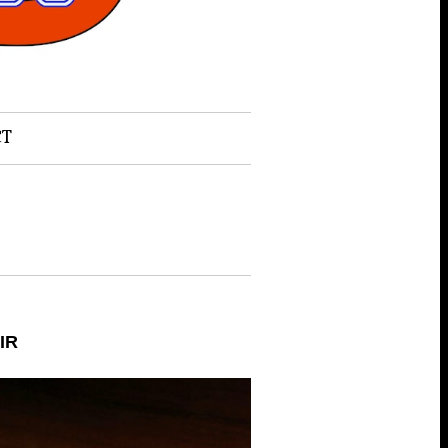
CT
IR