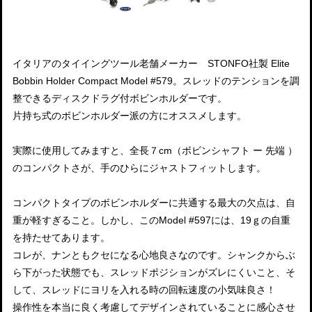
イタリアのタイイングツール老舗メーカー STONFO社製 Elite
Bobbin Holder Compact Model #579。スレッドのテンションを調
整できるディスクドラグ付ボビンホルダーです。
片持ち式のボビンホルダー派の方にオススメします。
実際に使用してみますと、全長７cm（ボビンシャフト ー 先端 ）
のコンパクトさが、手のひらにジャストフィットします。
コンパクトタイプのボビンホルダーに共通する最大の欠点は、自
重が軽すぎること。しかし、このModel #597には、19ｇの自重
を持たせてあります。
コレが、ナンともクセになる心地良さなのです。シャンクからぶ
ら下がった状態でも、スレッドポジションがズレにくいこと、そ
して、スレッドにヨリを入れる時の回転速度の小気味良さ！
操作性を本当に良く考慮してデザインされていることに感心させ