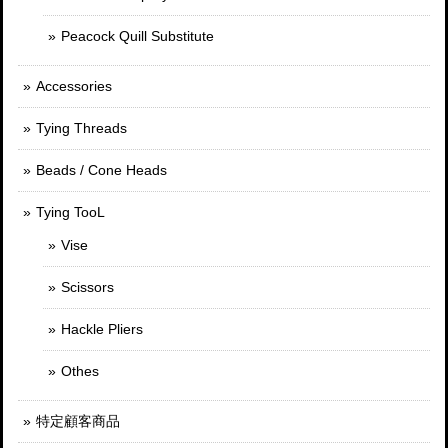
Peacock Quill Substitute
Accessories
Tying Threads
Beads / Cone Heads
Tying TooL
Vise
Scissors
Hackle Pliers
Othes
特定顧客商品