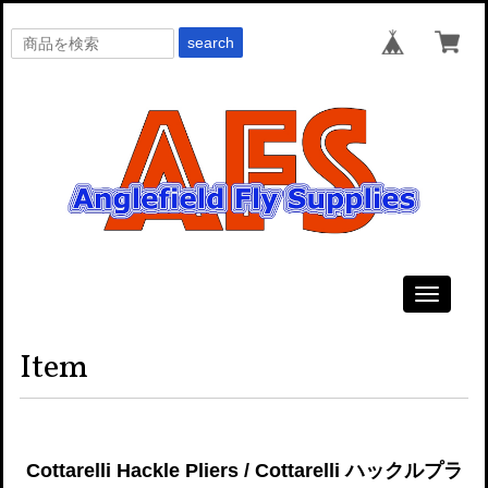
search
Toggle
navigati
Item
Cottarelli Hackle Pliers / Cottarelli ハックルプラ