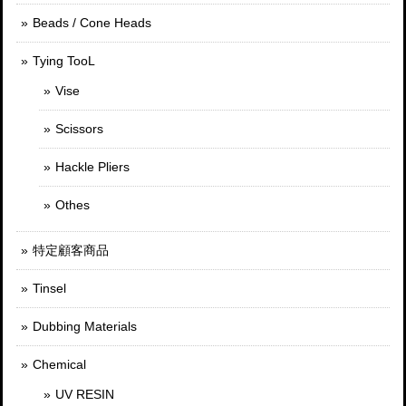
Beads / Cone Heads
Tying TooL
Vise
Scissors
Hackle Pliers
Othes
特定顧客商品
Tinsel
Dubbing Materials
Chemical
UV RESIN