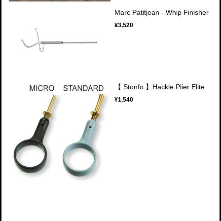
Marc Patitjean - Whip Finisher
¥3,520
【 Stonfo 】Hackle Plier Elite
¥1,540