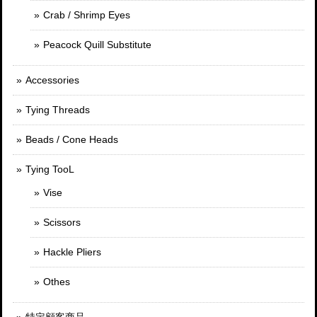
Crab / Shrimp Eyes
Peacock Quill Substitute
Accessories
Tying Threads
Beads / Cone Heads
Tying TooL
Vise
Scissors
Hackle Pliers
Othes
特定顧客商品