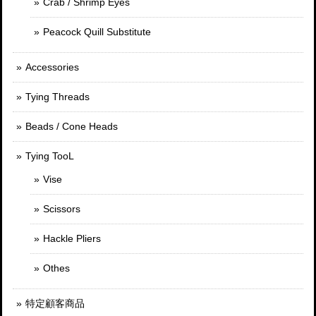
Crab / Shrimp Eyes
Peacock Quill Substitute
Accessories
Tying Threads
Beads / Cone Heads
Tying TooL
Vise
Scissors
Hackle Pliers
Othes
特定顧客商品