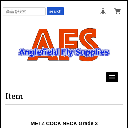
search
Toggle
navigati
Item
METZ COCK NECK Grade 3