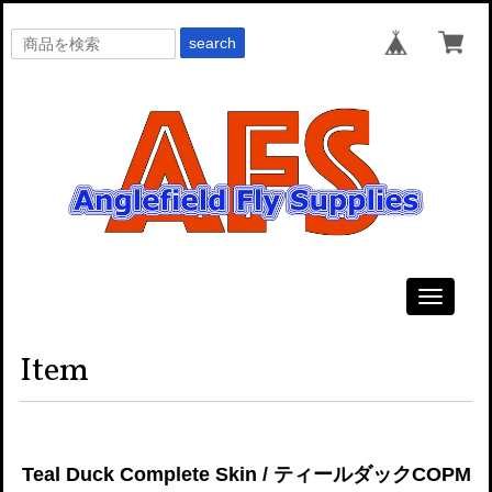
search
Toggle
navigati
Item
Teal Duck Complete Skin / ティールダックCOPM