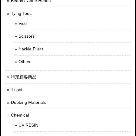
Beads / Cone Heads
Tying TooL
Vise
Scissors
Hackle Pliers
Othes
特定顧客商品
Tinsel
Dubbing Materials
Chemical
UV RESIN